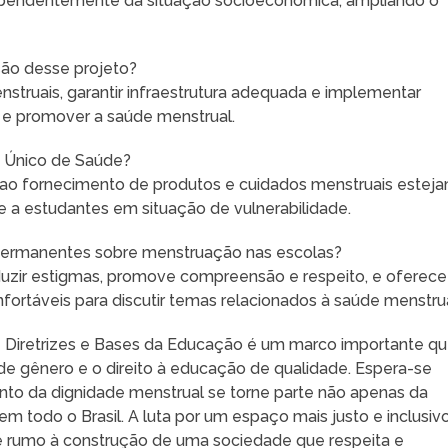
ndependentemente da situação socioeconômica, ampliando o
ção desse projeto?
truais, garantir infraestrutura adequada e implementar
a e promover a saúde menstrual.
a Único de Saúde?
 ao fornecimento de produtos e cuidados menstruais estej
de a estudantes em situação de vulnerabilidade.
 permanentes sobre menstruação nas escolas?
uzir estigmas, promove compreensão e respeito, e oferece
ortáveis para discutir temas relacionados à saúde menstrua
de Diretrizes e Bases da Educação é um marco importante q
e gênero e o direito à educação de qualidade. Espera-se
to da dignidade menstrual se torne parte não apenas da
m todo o Brasil. A luta por um espaço mais justo e inclusiv
e rumo à construção de uma sociedade que respeita e