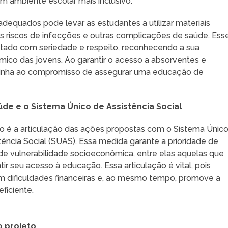
um ambiente escolar mais inclusivo.
adequados pode levar as estudantes a utilizar materiais
s riscos de infecções e outras complicações de saúde. Ess
atado com seriedade e respeito, reconhecendo a sua
ico das jovens. Ao garantir o acesso a absorventes e
alinha ao compromisso de assegurar uma educação de
de e o Sistema Único de Assistência Social
to é a articulação das ações propostas com o Sistema Únic
ência Social (SUAS). Essa medida garante a prioridade de
e vulnerabilidade socioeconômica, entre elas aquelas que
r seu acesso à educação. Essa articulação é vital, pois
am dificuldades financeiras e, ao mesmo tempo, promove a
ficiente.
o projeto