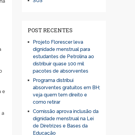
SUS
 na
POST RECENTES
Projeto Florescer leva
a
dignidade menstrual para
estudantes de Petrolina ao
distribuir quase 100 mil
o
pacotes de absorventes
Programa distribui
absorventes gratuitos em BH;
a e
veja quem tem direito e
como retirar
Comissão aprova inclusão da
 a
dignidade menstrual na Lei
de Diretrizes e Bases da
Educação