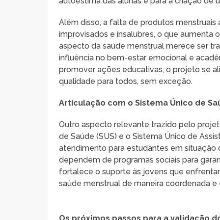
autoestima das alunas e para a criação de 
Além disso, a falta de produtos menstruais 
improvisados e insalubres, o que aumenta o
aspecto da saúde menstrual merece ser tr
influência no bem-estar emocional e acadêm
promover ações educativas, o projeto se 
qualidade para todos, sem exceção.
Articulação com o Sistema Único de Saú
Outro aspecto relevante trazido pelo proje
de Saúde (SUS) e o Sistema Único de Assist
atendimento para estudantes em situação d
dependem de programas sociais para garanti
fortalece o suporte às jovens que enfrent
saúde menstrual de maneira coordenada e e
Os próximos passos para a validação d