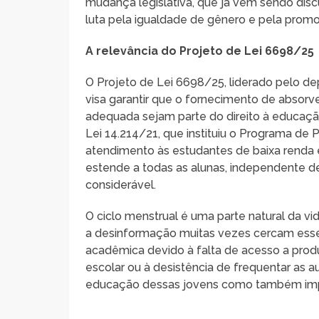
mudança legislativa, que já vem sendo discu
luta pela igualdade de gênero e pela prom
A relevância do Projeto de Lei 6698/25
O Projeto de Lei 6698/25, liderado pelo d
visa garantir que o fornecimento de absorv
adequada sejam parte do direito à educaçã
Lei 14.214/21, que instituiu o Programa de
atendimento às estudantes de baixa renda 
estende a todas as alunas, independente d
considerável.
O ciclo menstrual é uma parte natural da 
a desinformação muitas vezes cercam esse 
acadêmica devido à falta de acesso a prod
escolar ou à desistência de frequentar as 
educação dessas jovens como também impa