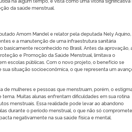
tida há algum tempo, é vista como uma vitória significativa
oção da saúde menstrual.
eputado Amom Mandel e relator pela deputada Nely Aquino,
entes e a manutenção de uma infraestrutura sanitária
o basicamente reconhecido no Brasil. Antes da aprovação, 
 Proteção e Promoção da Saúde Menstrual, limitava o
em escolas públicas. Com o novo projeto, o benefício se
e sua situação socioeconômica, o que representa um avanç
vida de mulheres e pessoas que menstruam, porém, o estigm
tema. Muitas alunas enfrentam dificuldades em sua rotina
utos menstruais. Essa realidade pode levar ao abandono
aulas durante o período menstrual, o que não só compromete
cta negativamente na sua saúde física e mental.