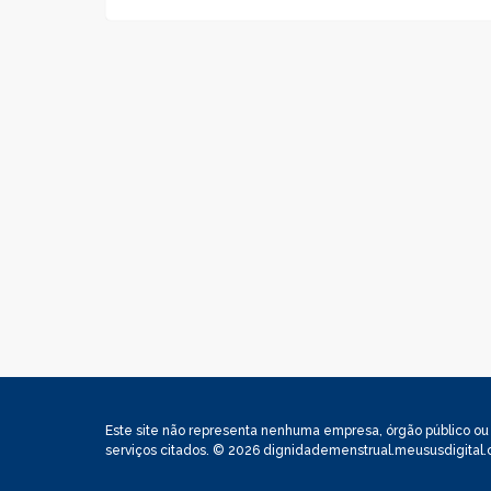
Este site não representa nenhuma empresa, órgão público ou p
serviços citados. © 2026 dignidademenstrual.meususdigital.c