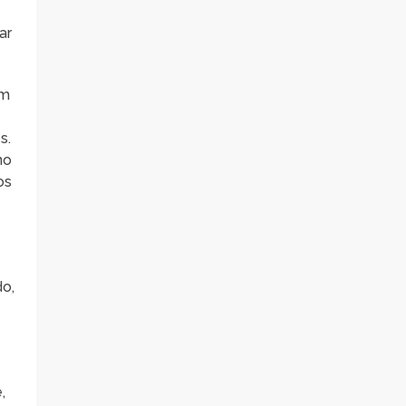
ar
em
s.
no
os
o,
,