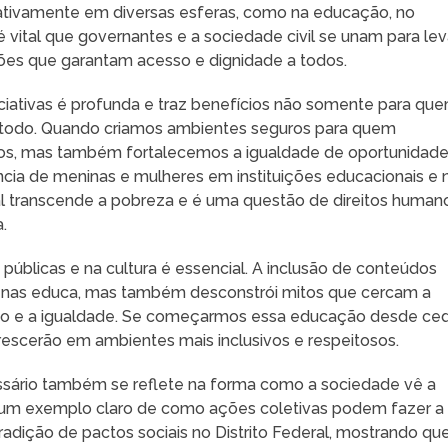
ativamente em diversas esferas, como na educação, no
 é vital que governantes e a sociedade civil se unam para lev
ões que garantam acesso e dignidade a todos.
ciativas é profunda e traz benefícios não somente para qu
 todo. Quando criamos ambientes seguros para quem
os, mas também fortalecemos a igualdade de oportunidade
ia de meninas e mulheres em instituições educacionais e 
l transcende a pobreza e é uma questão de direitos human
.
públicas e na cultura é essencial. A inclusão de conteúdos
enas educa, mas também desconstrói mitos que cercam a
o e a igualdade. Se começarmos essa educação desde ced
escerão em ambientes mais inclusivos e respeitosos.
ssário também se reflete na forma como a sociedade vê a
 um exemplo claro de como ações coletivas podem fazer a
radição de pactos sociais no Distrito Federal, mostrando que