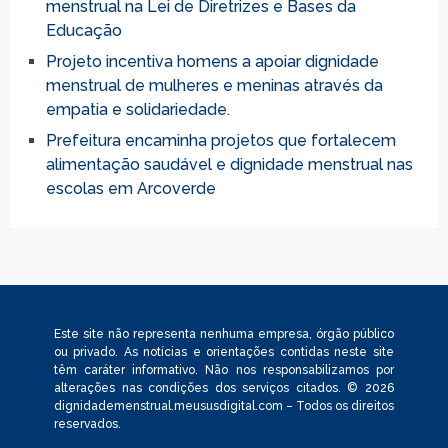
menstrual na Lei de Diretrizes e Bases da
Educação
Projeto incentiva homens a apoiar dignidade
menstrual de mulheres e meninas através da
empatia e solidariedade.
Prefeitura encaminha projetos que fortalecem
alimentação saudável e dignidade menstrual nas
escolas em Arcoverde
Este site não representa nenhuma empresa, órgão público
ou privado. As notícias e orientações contidas neste site
têm caráter informativo. Não nos responsabilizamos por
alterações nas condições dos serviços citados. © 2026
dignidademenstrual.meususdigital.com – Todos os direitos
reservados.