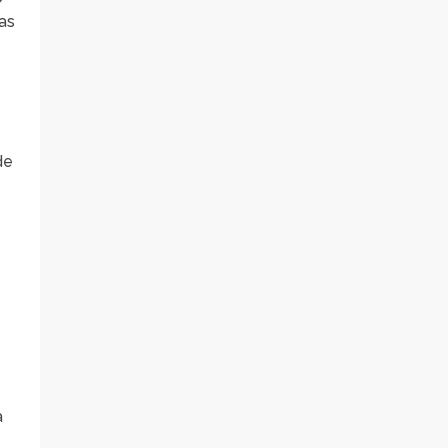
as
de
a