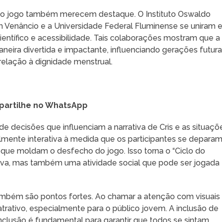
 do jogo também merecem destaque. O Instituto Oswaldo
im Venâncio e a Universidade Federal Fluminense se uniram
entífico e acessibilidade. Tais colaborações mostram que a
eira divertida e impactante, influenciando gerações futur
elação à dignidade menstrual.
artilhe no WhatsApp
 decisões que influenciam a narrativa de Cris e as situaçõ
almente interativa à medida que os participantes se depara
 que moldam o desfecho do jogo. Isso torna o “Ciclo do
va, mas também uma atividade social que pode ser jogada
ambém são pontos fortes. Ao chamar a atenção com visuais
 atrativo, especialmente para o público jovem. A inclusão de
nclusão é fundamental para garantir que todos se sintam