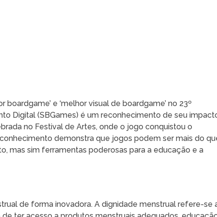
or boardgame’ e ‘melhor visual de boardgame’ no 23º
ento Digital (SBGames) é um reconhecimento de seu impact
lebrada no Festival de Artes, onde o jogo conquistou o
reconhecimento demonstra que jogos podem ser mais do qu
o, mas sim ferramentas poderosas para a educação e a
trual de forma inovadora. A dignidade menstrual refere-se 
m de ter acesso a produtos menstruais adequados, educaçã