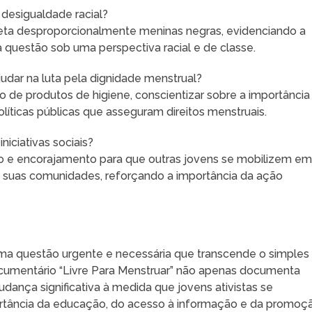
 desigualdade racial?
eta desproporcionalmente meninas negras, evidenciando a
 questão sob uma perspectiva racial e de classe.
dar na luta pela dignidade menstrual?
e produtos de higiene, conscientizar sobre a importância
olíticas públicas que asseguram direitos menstruais.
iciativas sociais?
ão e encorajamento para que outras jovens se mobilizem e
 suas comunidades, reforçando a importância da ação
 uma questão urgente e necessária que transcende o simples
cumentário “Livre Para Menstruar” não apenas documenta
ança significativa à medida que jovens ativistas se
portância da educação, do acesso à informação e da promoç