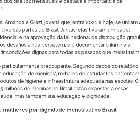
 dos direitos menstruais e destaca a importância da
e.
ca, Amanda e Grazi, jovens que, entre 2021 e hoje, se uniram 
iversas partes do Brasil. Juntas, elas tiveram um papel
ncial e na aprovação da lei nacional de distribuição gratui
s desafios ainda persistem, e o documentário ilumina a
ntir condições dignas para todas as pessoas que menstruam
é particularmente preocupante. Segundo dados do relatório
e a educação de meninas”, milhares de estudantes enfrentam
produtos de higiene e infraestrutura adequada nas escolas. O
 milhões de meninas no Brasil estão expostas a essas
 saúde, mas também sua educação e dignidade.
 mulheres por dignidade menstrual no Brasil