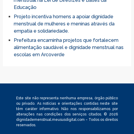
menstrual na Lei de Diretrizes e Bases da
Educação
Projeto incentiva homens a apoiar dignidade
menstrual de mulheres e meninas através da
empatia e solidariedade.
Prefeitura encaminha projetos que fortalecem
alimentação saudável e dignidade menstrual nas
escolas em Arcoverde
Este site não representa nenhuma empresa, órgão público
ou privado. As notícias e orientações contidas neste site
têm caráter informativo. Não nos responsabilizamos por
alterações nas condições dos serviços citados. © 2026
dignidademenstrual.meususdigital.com – Todos os direitos
reservados.