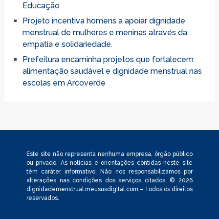
Educação
Projeto incentiva homens a apoiar dignidade
menstrual de mulheres e meninas através da
empatia e solidariedade.
Prefeitura encaminha projetos que fortalecem
alimentação saudável e dignidade menstrual nas
escolas em Arcoverde
Este site não representa nenhuma empresa, órgão público
ou privado. As notícias e orientações contidas neste site
têm caráter informativo. Não nos responsabilizamos por
alterações nas condições dos serviços citados. © 2026
dignidademenstrual.meususdigital.com – Todos os direitos
reservados.