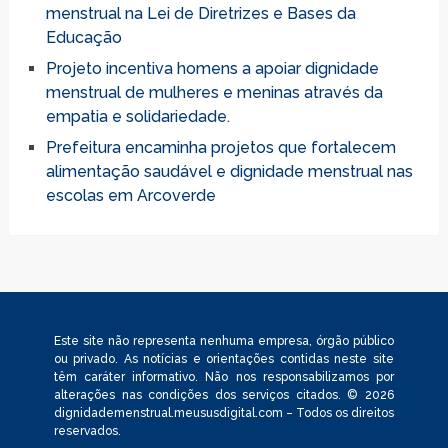
menstrual na Lei de Diretrizes e Bases da
Educação
Projeto incentiva homens a apoiar dignidade
menstrual de mulheres e meninas através da
empatia e solidariedade.
Prefeitura encaminha projetos que fortalecem
alimentação saudável e dignidade menstrual nas
escolas em Arcoverde
Este site não representa nenhuma empresa, órgão público
ou privado. As notícias e orientações contidas neste site
têm caráter informativo. Não nos responsabilizamos por
alterações nas condições dos serviços citados. © 2026
dignidademenstrual.meususdigital.com – Todos os direitos
reservados.