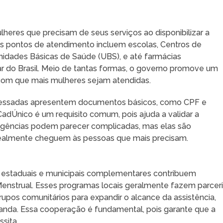
ulheres que precisam de seus serviços ao disponibilizar a
sses pontos de atendimento incluem escolas, Centros de
nidades Básicas de Saúde (UBS), e até farmácias
 do Brasil. Meio de tantas formas, o governo promove um
om que mais mulheres sejam atendidas.
interessadas apresentem documentos básicos, como CPF e
CadÚnico é um requisito comum, pois ajuda a validar a
exigências podem parecer complicadas, mas elas são
 realmente cheguem às pessoas que mais precisam.
s estaduais e municipais complementares contribuem
enstrual. Esses programas locais geralmente fazem parcer
pos comunitários para expandir o alcance da assistência,
da. Essa cooperação é fundamental, pois garante que a
sita.