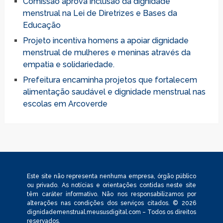
Comissão aprova inclusão da dignidade
menstrual na Lei de Diretrizes e Bases da
Educação
Projeto incentiva homens a apoiar dignidade
menstrual de mulheres e meninas através da
empatia e solidariedade.
Prefeitura encaminha projetos que fortalecem
alimentação saudável e dignidade menstrual nas
escolas em Arcoverde
Este site não representa nenhuma empresa, órgão público
ou privado. As notícias e orientações contidas neste site
têm caráter informativo. Não nos responsabilizamos por
alterações nas condições dos serviços citados. © 2026
dignidademenstrual.meususdigital.com – Todos os direitos
reservados.